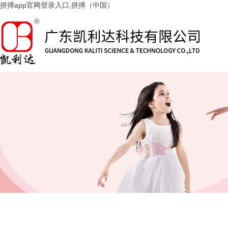
拼搏app官网登录入口,拼搏（中国）