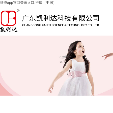
拼搏app官网登录入口,拼搏（中国）