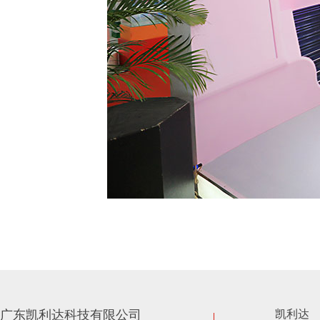
广东凯利达科技有限公司
凯利达