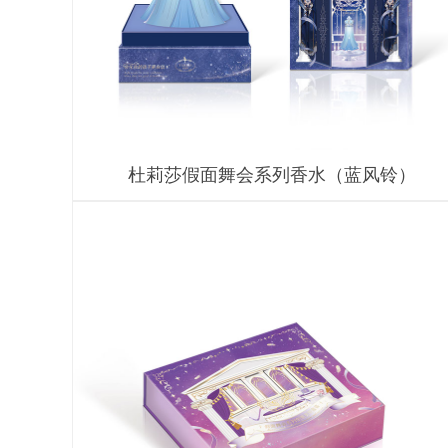
杜莉莎假面舞会系列香水（蓝风铃）