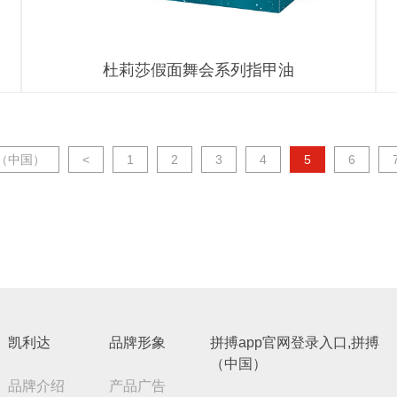
杜莉莎假面舞会系列指甲油
搏（中国）
<
1
2
3
4
5
6
凯利达
品牌形象
拼搏app官网登录入口,拼搏
（中国）
品牌介绍
产品广告