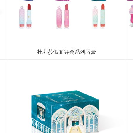
杜莉莎假面舞会系列唇膏