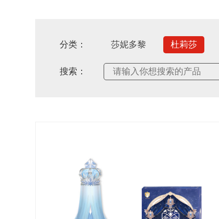
分类：
莎妮多黎
杜莉莎
搜索：