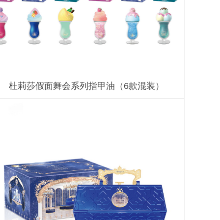
杜莉莎假面舞会系列指甲油（6款混装）