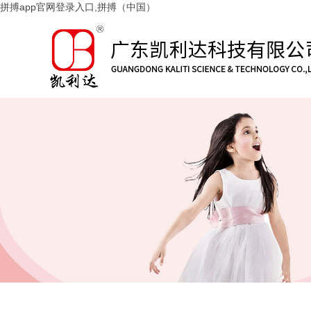
拼搏app官网登录入口,拼搏（中国）