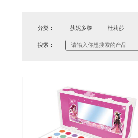
分类：
莎妮多黎
杜莉莎
搜索：