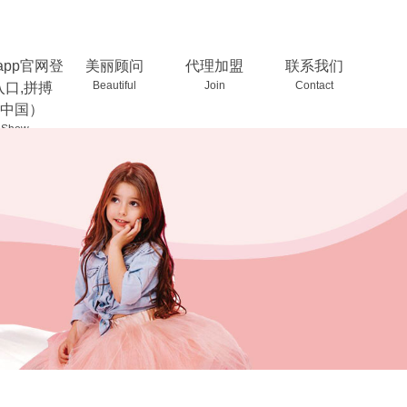
app官网登
美丽顾问
代理加盟
联系我们
Beautiful
Join
Contact
入口,拼搏
中国）
Show