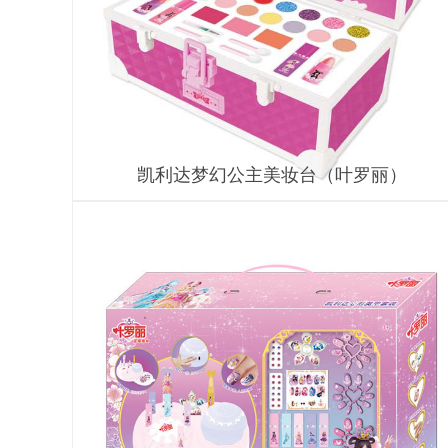
凯利达梦幻公主美妆台（叶罗丽）