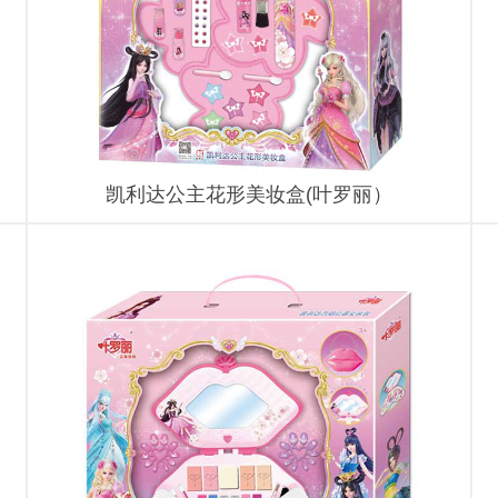
凯利达公主花形美妆盒(叶罗丽）