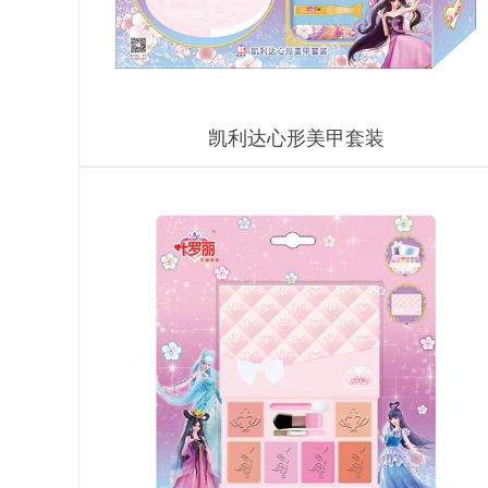
凯利达心形美甲套装