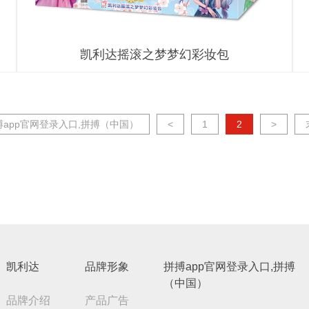
凯利达摇滚之梦梦幻彩妆包
搏app官网登录入口,拼搏（中国）
<
1
2
>
凯利达
品牌形象
拼搏app官网登录入口,拼搏
（中国）
品牌介绍
产品广告