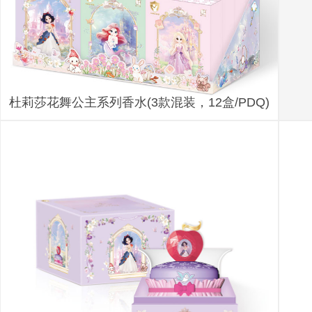
杜莉莎花舞公主系列香水(3款混装，12盒/PDQ)