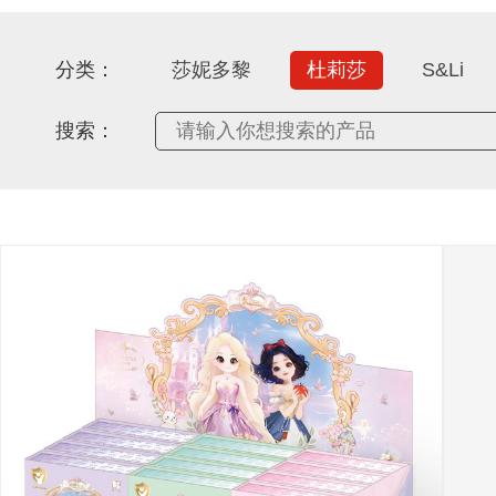
分类：
莎妮多黎
杜莉莎
S&Li
搜索：