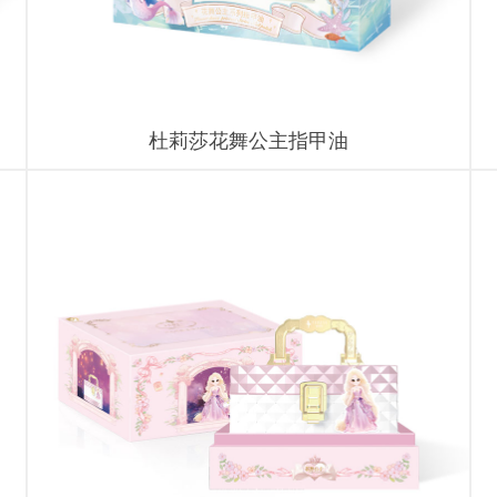
杜莉莎花舞公主指甲油