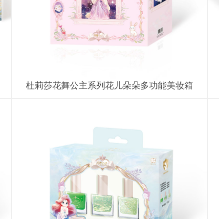
杜莉莎花舞公主系列花儿朵朵多功能美妆箱