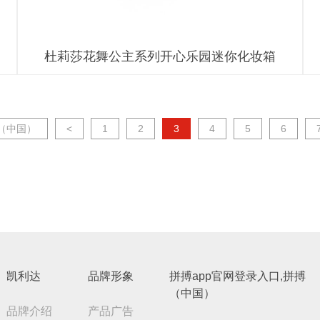
杜莉莎花舞公主系列开心乐园迷你化妆箱
搏（中国）
<
1
2
3
4
5
6
凯利达
品牌形象
拼搏app官网登录入口,拼搏
（中国）
品牌介绍
产品广告