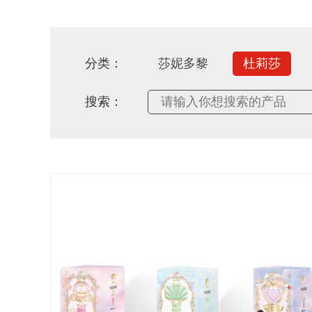
分类：
莎妮多黎
杜莉莎
搜索：